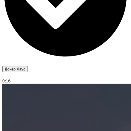
Донер Хаус
0:16