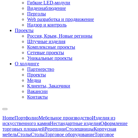
Гибкие LED-модули
Видеонаблюдение
Перголы
Web разработка и продвижение
Надзор и контроль
Проекты
Россия, Крым, Новые регионы
Штучные изделия
Комплексные проекты
Сетевые проекты
Уникальные проекты
О холдинге
Партнерство
Проекты
Медиа
Клиенты, Заказчики
Вакансии
Контакты
Home
Портфолио
Мебельное производство
Изделия из
искусственного камня
Нестандартные изделия
Оформление
торговых площадей
Рецепции
Столешницы
Корпусная
мебель
Столы
Столы
Торговое оборудование
Торговое