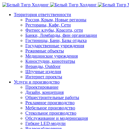
Территория ответственности
Россия, Крым, Новые регионы
Рестораны, Кафе, Сети
Фитнес клубы, Красота, сети
Банки, Ломбарды, фин организации
Гостиницы, Бани, Базы отдыха
Государственные учреждения
Режимные объекты
Медицинские учреждения
Киностудии, кинотеатры
Веранды, Outdoor
Штучные изделия
Интернет проекты
Услуги и производство
Проектирование
Дизайн, концепция
Общестроительные работы
Рекламное производство
Мебельное производство
Стекольное производство
Обслуживание и модернизация
Гибкие LED-модули
Видеонаблюдение